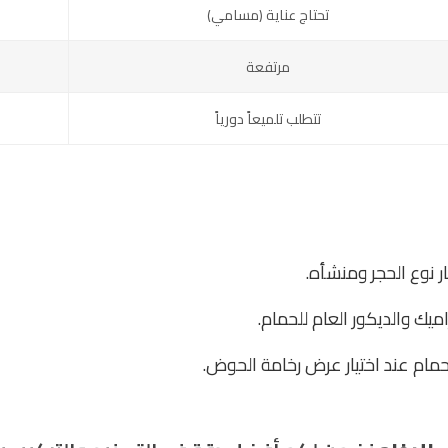
تحتاج عناية (مسامي)
مرتفعة
تتطلب تلميعاً دورياً
ر نوع الحجر ومنشأه.
راميك والديكور العام للحمام.
مام عند اختيار عرض رخامة الحوض.