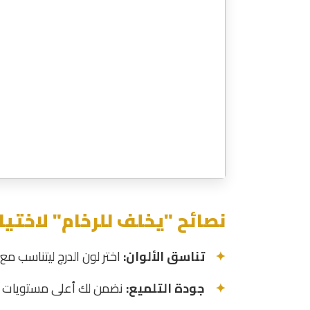
نصائح "يخلف للرخام" لاختيار
تناسق الألوان:
اختر لون الدرج ليتناسب مع
جودة التلميع:
نضمن لك أعلى مستويات الج