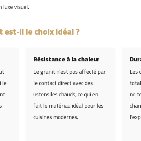
 luxe visuel.
 est-il le choix idéal ?
Résistance à la chaleur
Dur
ut
Le granit n'est pas affecté par
Les 
 le
le contact direct avec des
tota
nt
ustensiles chauds, ce qui en
ne t
s
fait le matériau idéal pour les
chan
cuisines modernes.
l'exp