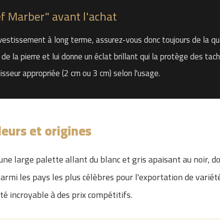
ef Marber" avant l'achat
investissement à long terme, assurez-vous donc toujours de la qu
 de la pierre et lui donne un éclat brillant qui la protège des 
isseur appropriée (2 cm ou 3 cm) selon l'usage.
leurs et origines
ne large palette allant du blanc et gris apaisant au noir, do
 parmi les pays les plus célèbres pour l'exportation de variét
té incroyable à des prix compétitifs.